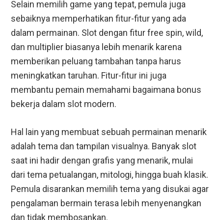
Selain memilih game yang tepat, pemula juga
sebaiknya memperhatikan fitur-fitur yang ada
dalam permainan. Slot dengan fitur free spin, wild,
dan multiplier biasanya lebih menarik karena
memberikan peluang tambahan tanpa harus
meningkatkan taruhan. Fitur-fitur ini juga
membantu pemain memahami bagaimana bonus
bekerja dalam slot modern.
Hal lain yang membuat sebuah permainan menarik
adalah tema dan tampilan visualnya. Banyak slot
saat ini hadir dengan grafis yang menarik, mulai
dari tema petualangan, mitologi, hingga buah klasik.
Pemula disarankan memilih tema yang disukai agar
pengalaman bermain terasa lebih menyenangkan
dan tidak membosankan.