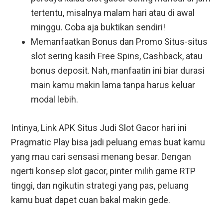
tertentu, misalnya malam hari atau di awal
minggu. Coba aja buktikan sendiri!
Memanfaatkan Bonus dan Promo Situs-situs
slot sering kasih Free Spins, Cashback, atau
bonus deposit. Nah, manfaatin ini biar durasi
main kamu makin lama tanpa harus keluar
modal lebih.
Intinya, Link APK Situs Judi Slot Gacor hari ini
Pragmatic Play bisa jadi peluang emas buat kamu
yang mau cari sensasi menang besar. Dengan
ngerti konsep slot gacor, pinter milih game RTP
tinggi, dan ngikutin strategi yang pas, peluang
kamu buat dapet cuan bakal makin gede.