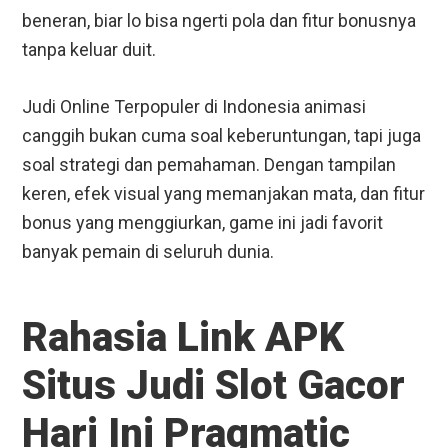
beneran, biar lo bisa ngerti pola dan fitur bonusnya
tanpa keluar duit.
Judi Online Terpopuler di Indonesia animasi
canggih bukan cuma soal keberuntungan, tapi juga
soal strategi dan pemahaman. Dengan tampilan
keren, efek visual yang memanjakan mata, dan fitur
bonus yang menggiurkan, game ini jadi favorit
banyak pemain di seluruh dunia.
Rahasia Link APK
Situs Judi Slot Gacor
Hari Ini Pragmatic