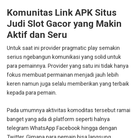
Komunitas Link APK Situs
Judi Slot Gacor yang Makin
Aktif dan Seru
Untuk saat ini provider pragmatic play semakin
serius ngebangun komunikasi yang solid untuk
para pemainnya. Provider yang satu ini tidak hanya
fokus membuat permainan menjadi jauh lebih
keren namun juga selalu memberikan yang terbaik
kepada para pemain.
Pada umumnya aktivitas komoditas tersebut ramai
banget yang ada di platform seperti halnya
telegram WhatsApp Facebook hingga dengan
Twitter.
Gimana para pemain bisa langsung