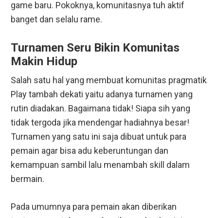
game baru. Pokoknya, komunitasnya tuh aktif
banget dan selalu rame.
Turnamen Seru Bikin Komunitas
Makin Hidup
Salah satu hal yang membuat komunitas pragmatik
Play tambah dekati yaitu adanya turnamen yang
rutin diadakan. Bagaimana tidak! Siapa sih yang
tidak tergoda jika mendengar hadiahnya besar!
Turnamen yang satu ini saja dibuat untuk para
pemain agar bisa adu keberuntungan dan
kemampuan sambil lalu menambah skill dalam
bermain.
Pada umumnya para pemain akan diberikan