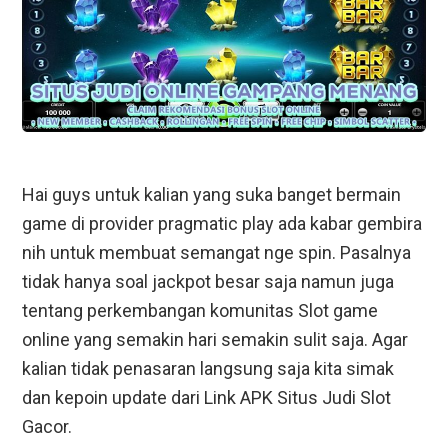
Hai guys untuk kalian yang suka banget bermain
game di provider pragmatic play ada kabar gembira
nih untuk membuat semangat nge spin. Pasalnya
tidak hanya soal jackpot besar saja namun juga
tentang perkembangan komunitas Slot game
online yang semakin hari semakin sulit saja. Agar
kalian tidak penasaran langsung saja kita simak
dan kepoin update dari Link APK Situs Judi Slot
Gacor.