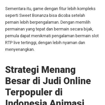
Sementara itu, game dengan fitur lebih kompleks
seperti Sweet Bonanza bisa dicoba setelah
pemain lebih berpengalaman. Dengan memilih
permainan yang tepat dan bermain secara bijak,
pemula dapat menikmati pengalaman bermain slot
RTP live tertinggi, dengan lebih nyaman dan
menyenangkan.
Strategi Menang
Besar di Judi Online
Terpopuler di
Indonesia Animasi