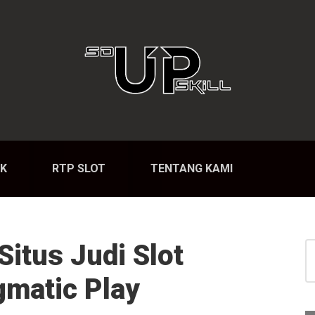
IK
RTP SLOT
TENTANG KAMI
itus Judi Slot
S
for
S
gmatic Play