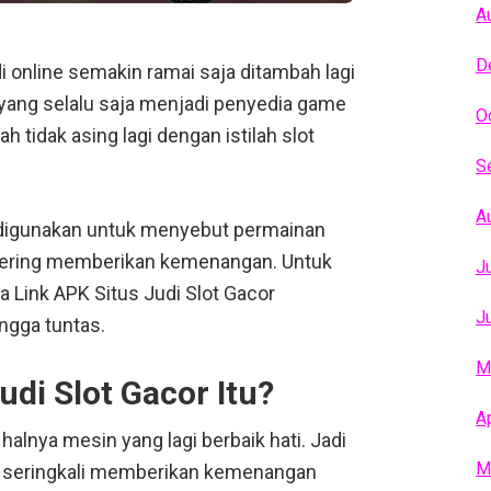
A
D
di online semakin ramai saja ditambah lagi
 yang selalu saja menjadi penyedia game
O
h tidak asing lagi dengan istilah slot
S
A
i digunakan untuk menyebut permainan
 sering memberikan kemenangan. Untuk
J
a Link APK Situs Judi Slot Gacor
J
hingga tuntas.
M
udi Slot Gacor Itu?
A
 halnya mesin yang lagi berbaik hati. Jadi
M
ut seringkali memberikan kemenangan