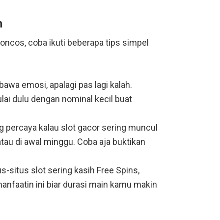
n
oncos, coba ikuti beberapa tips simpel
wa emosi, apalagi pas lagi kalah.
lai dulu dengan nominal kecil buat
g percaya kalau slot gacor sering muncul
atau di awal minggu. Coba aja buktikan
situs slot sering kasih Free Spins,
anfaatin ini biar durasi main kamu makin