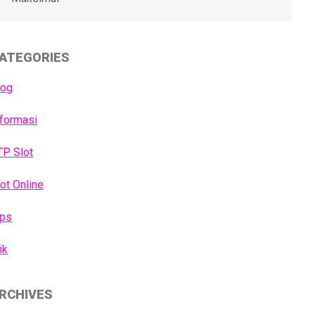
ATEGORIES
log
nformasi
TP Slot
ot Online
ips
ik
RCHIVES