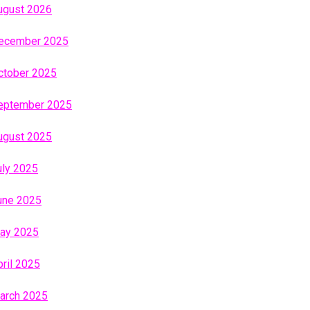
ugust 2026
ecember 2025
ctober 2025
eptember 2025
ugust 2025
uly 2025
une 2025
ay 2025
pril 2025
arch 2025