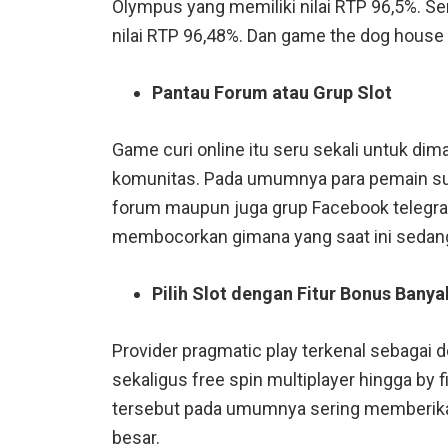
Olympus yang memiliki nilai RTP 96,5%.
nilai RTP 96,48%. Dan game the dog house
Pantau Forum atau Grup Slot
Game curi online itu seru sekali untuk dima
komunitas. Pada umumnya para pemain s
forum maupun juga grup Facebook telegra
membocorkan gimana yang saat ini sedan
Pilih Slot dengan Fitur Bonus Bany
Provider pragmatic play terkenal sebagai 
sekaligus free spin multiplayer hingga by f
tersebut pada umumnya sering memberika
besar.