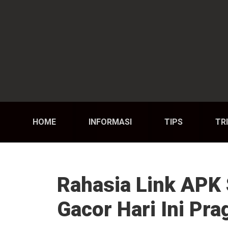
Skip
Skip
Skip
to
to
to
primary
main
primary
navigation
content
sidebar
HOME
INFORMASI
TIPS
TR
Rahasia Link APK S
Gacor Hari Ini Pra