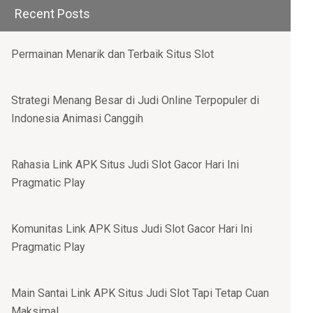
Recent Posts
Permainan Menarik dan Terbaik Situs Slot
Strategi Menang Besar di Judi Online Terpopuler di
Indonesia Animasi Canggih
Rahasia Link APK Situs Judi Slot Gacor Hari Ini
Pragmatic Play
Komunitas Link APK Situs Judi Slot Gacor Hari Ini
Pragmatic Play
Main Santai Link APK Situs Judi Slot Tapi Tetap Cuan
Maksimal