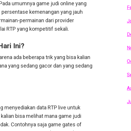
Pada umumnya game judi online yang
F
tau persentase kemenangan yang jauh
ermainan-permainan dari provider
J
lai RTP yang kompetitif sekali.
D
ari Ini?
N
arena ada beberapa trik yang bisa kalian
O
mana yang sedang gacor dan yang sedang
S
A
J
yang menyediakan data RTP live untuk
kalian bisa melihat mana game judi
tidak. Contohnya saja game gates of