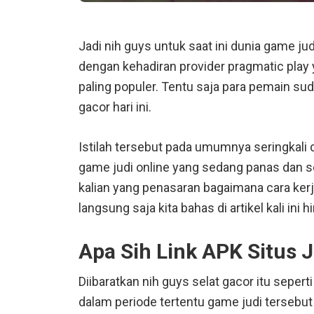
Jadi nih guys untuk saat ini dunia game ju
dengan kehadiran provider pragmatic play
paling populer. Tentu saja para pemain suda
gacor hari ini.
Istilah tersebut pada umumnya seringkal
game judi online yang sedang panas dan
kalian yang penasaran bagaimana cara kerj
langsung saja kita bahas di artikel kali ini 
Apa Sih Link APK Situs J
Diibaratkan nih guys selat gacor itu seperti
dalam periode tertentu game judi terseb