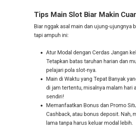
Tips Main Slot Biar Makin Cua
Biar nggak asal main dan ujung-ujungnya b
tapi ampuh ini:
Atur Modal dengan Cerdas Jangan keba
Tetapkan batas taruhan harian dan mu
pelajari pola slot-nya.
Main di Waktu yang Tepat Banyak yan
di jam tertentu, misalnya malam hari 
sendiri!
Memanfaatkan Bonus dan Promo Situs-
Cashback, atau bonus deposit. Nah, m
lama tanpa harus keluar modal lebih.