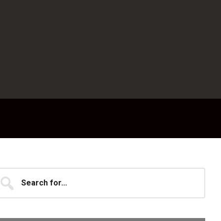
Primary
earch
...
idebar