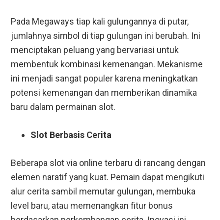
Pada Megaways tiap kali gulungannya di putar,
jumlahnya simbol di tiap gulungan ini berubah. Ini
menciptakan peluang yang bervariasi untuk
membentuk kombinasi kemenangan. Mekanisme
ini menjadi sangat populer karena meningkatkan
potensi kemenangan dan memberikan dinamika
baru dalam permainan slot.
Slot Berbasis Cerita
Beberapa slot via online terbaru di rancang dengan
elemen naratif yang kuat. Pemain dapat mengikuti
alur cerita sambil memutar gulungan, membuka
level baru, atau memenangkan fitur bonus
berdasarkan perkembangan cerita. Inovasi ini