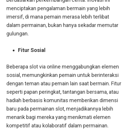
menciptakan pengalaman bermain yang lebih
imersif, di mana pemain merasa lebih terlibat
dalam permainan, bukan hanya sekadar memutar
gulungan.
Fitur Sosial
Beberapa slot via online menggabungkan elemen
sosial, memungkinkan pemain untuk berinteraksi
dengan teman atau pemain lain saat bermain. Fitur
seperti papan peringkat, tantangan bersama, atau
hadiah berbasis komunitas memberikan dimensi
baru pada permainan slot, menjadikannya lebih
menarik bagi mereka yang menikmati elemen
kompetitif atau kolaboratif dalam permainan.