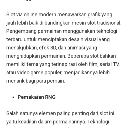
Slot via online modern menawarkan grafik yang
jauh lebih baik di bandingkan mesin slot tradisional.
Pengembang permainan menggunakan teknologi
terbaru untuk menciptakan desain visual yang
menakjubkan, efek 3D, dan animasi yang
menghidupkan permainan. Beberapa slot bahkan
memiliki tema yang terinspirasi oleh film, serial TV,
atau video game populer, menjadikannya lebih
menarik bagi para pemain.
Pemakaian RNG
Salah satunya elemen paling penting dari slot ini
yaitu keadilan dalam permainannya. Teknologi