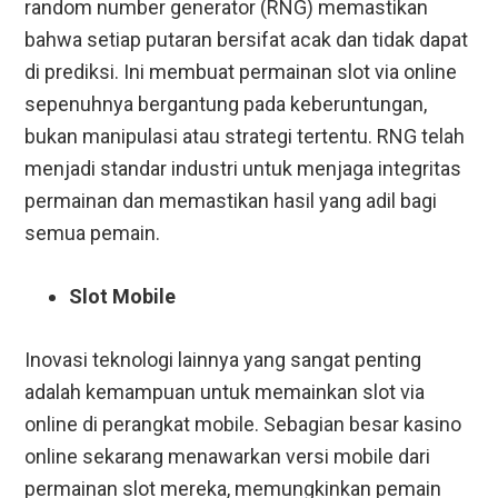
random number generator (RNG) memastikan
bahwa setiap putaran bersifat acak dan tidak dapat
di prediksi. Ini membuat permainan slot via online
sepenuhnya bergantung pada keberuntungan,
bukan manipulasi atau strategi tertentu. RNG telah
menjadi standar industri untuk menjaga integritas
permainan dan memastikan hasil yang adil bagi
semua pemain.
Slot Mobile
Inovasi teknologi lainnya yang sangat penting
adalah kemampuan untuk memainkan slot via
online di perangkat mobile. Sebagian besar kasino
online sekarang menawarkan versi mobile dari
permainan slot mereka, memungkinkan pemain