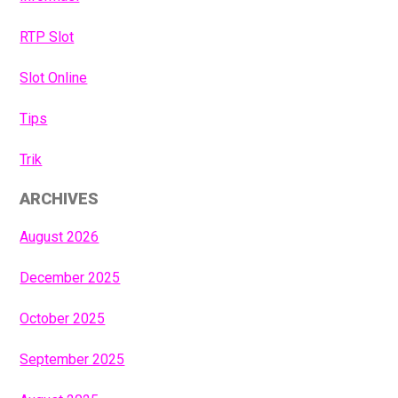
RTP Slot
Slot Online
Tips
Trik
ARCHIVES
August 2026
December 2025
October 2025
September 2025