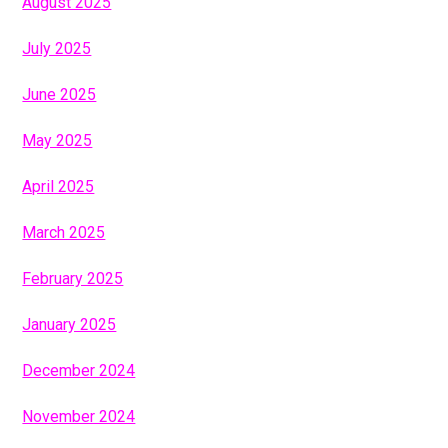
August 2025
July 2025
June 2025
May 2025
April 2025
March 2025
February 2025
January 2025
December 2024
November 2024